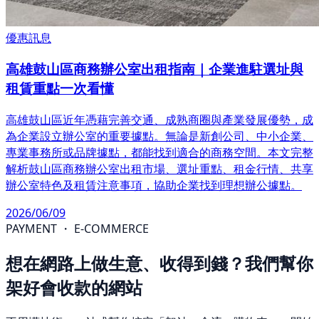
優惠訊息
高雄鼓山區商務辦公室出租指南｜企業進駐選址與
租賃重點一次看懂
高雄鼓山區近年憑藉完善交通、成熟商圈與產業發展優勢，成
為企業設立辦公室的重要據點。無論是新創公司、中小企業、
專業事務所或品牌據點，都能找到適合的商務空間。本文完整
解析鼓山區商務辦公室出租市場、選址重點、租金行情、共享
辦公室特色及租賃注意事項，協助企業找到理想辦公據點。
2026/06/09
PAYMENT ・ E-COMMERCE
想在網路上做生意、收得到錢？我們幫你
架好會收款的網站