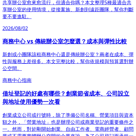
共享辦公室愈來愈流行，但適合你嗎？本文整理5種最適合共
享辦公室的使用情境，從接案族、新創到遠距團隊，幫你判斷
要不要進駐。
2026/08/02
商務中心 vs 傳統辦公室怎麼選？成本與彈性比較
新創或小團隊該租商務中心還是傳統辦公室？兩者在成本、彈
性與服務上差很多。本文完整比較，幫你依規模與預算選對辦
公空間。
商務中心指南
借址登記的好處有哪些？創業節省成本、公司設立
與地址使用優勢一次看
創業成立公司或行號時，除了準備公司名稱、營業項目與資本
額之外，「營業地址」也是辦理公司或商業登記的重要條件之
一。然而，對於剛開始創業、自由工作者、電商經營者、顧問
業或不需要實體辦公空間的企業來說，為了公司登記而承租一