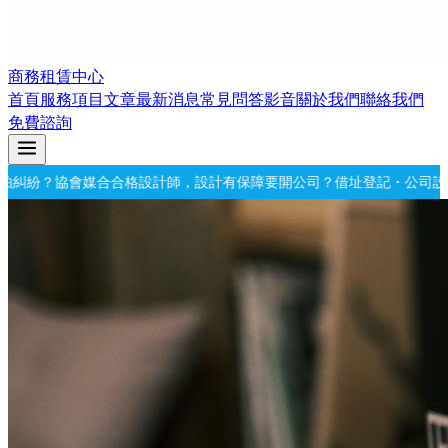
商務租賃中心
首頁
服務項目
文章
最新消息
常見問答
影音
關於我們
聯絡我們
免費諮詢
格設計師，設計有保障
要開公司？借址登記・公司設立・工商登記一次辦