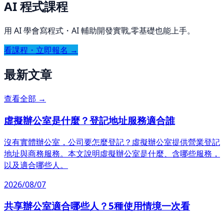
AI 程式課程
用 AI 學會寫程式・AI 輔助開發實戰,零基礎也能上手。
看課程・立即報名 →
最新文章
查看全部 →
虛擬辦公室是什麼？登記地址服務適合誰
沒有實體辦公室，公司要怎麼登記？虛擬辦公室提供營業登記
地址與商務服務。本文說明虛擬辦公室是什麼、含哪些服務，
以及適合哪些人。
2026/08/07
共享辦公室適合哪些人？5種使用情境一次看